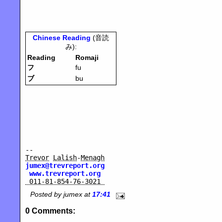
Chinese Reading
(音読
み):
Reading
Romaji
フ
fu
ブ
bu
--
Trevor
Lalish
-
Menagh
jumex@trevreport.org
www.trevreport.org
011-81-854-76-3021
Posted by jumex at
17:41
0 Comments: