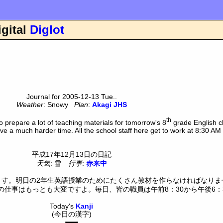
igital
Diglot
Journal for 2005-12-13 Tue..
Weather
: Snowy
Plan
:
Akagi JHS
th
to prepare a lot of teaching materials for tomorrow's 8
grade English cl
ave a much harder time. All the school staff here get to work at 8:30 AM
平成17年12月13日の日記
天気
: 雪
行事
:
赤来中
ます。明日の2年生英語授業のためにたくさん教材を作らなければなりま
事はもっとも大変ですよ。毎日、皆の職員は午前8：30から午後6：30
Today's
Kanji
(今日の漢字)