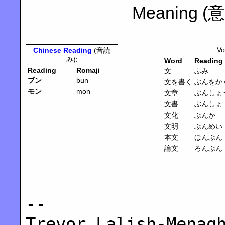
Meaning (意味)
Vo
Chinese Reading
(音読
み):
Word
Reading
Reading
Romaji
文
ふみ
ブン
bun
文を書く
ぶんをか
モン
mon
文章
ぶんしょ
文書
ぶんしょ
文化
ぶんか
文明
ぶんめい
本文
ほんぶん
論文
ろんぶん
--
Trevor
Lalish
-
Menag