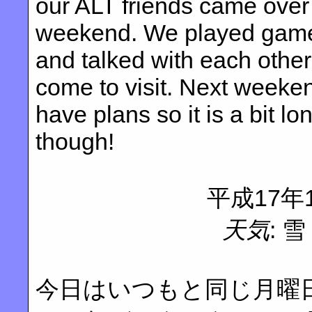
our ALT friends came over 
weekend. We played game
and talked with each other. 
come to visit. Next weeke
have plans so it is a bit l
though!
平成17年
天気
: 
今日はいつもと同じ月曜